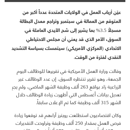
عيّن أرباب العمل في الولايات المتحدة عدداً أكبر من
المتوقع من العمالة في سبتمبر وتراجع معدل البطالة
مسجلاً 3.5% بما يشير إلى شح الأيدي العاملة في
السوق، الأمر الذي قد يعني أن مجلس الاحتياطي
الاتحادي (المركزي الأمريكي) سيتمسك بسياسة التشديد
النقدي لفترة من الوقت.
وقالت وزارة العمل الأمريكية في تقريرها للوظائف اليوم
الجمعة، وهو تقرير تنتظره السوق، إن عدد الوظائف غير
الزراعية زاد بواقع 263 ألف وظيفة الشهر الماضي، ولم يجرِ
تعديل بيانات أغسطس التي أظهرت زيادة الوظائف خلال
الشهر 315 ألف وظيفة كما تم الإعلان سابقاً.
وكان اقتصاديون استطلعت رويترز آراءهم قد توقعوا زيادة
فرص العمل بمقدار 250 ألف وظيفة وتراوحت التقديرات