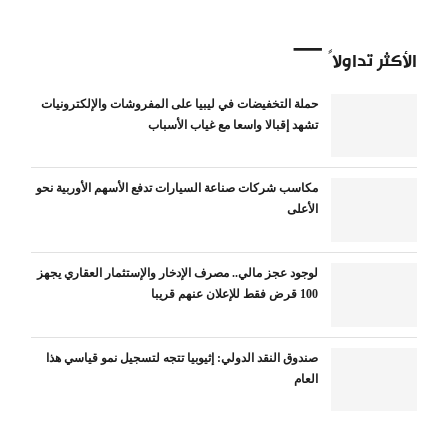
الأكثر تداولاً
حملة التخفيضات في ليبيا على المفروشات والإلكترونيات
تشهد إقبالا واسعا مع غياب الأسباب
مكاسب شركات صناعة السيارات تدفع الأسهم الأوربية نحو
الأعلى
لوجود عجز مالي.. مصرف الإدخار والإستثمار العقاري يجهز
100 قرض فقط للإعلان عنهم قريبا
صندوق النقد الدولي: إثيوبيا تتجه لتسجيل نمو قياسي هذا
العام