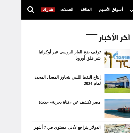
ي
أسواق الأسهم
الطاقة
العملات
شارك
آخر الأخبار
توقف ضخ الغاز الروسي عبر أوكرانيا
يثير قلق أوروبا
إنتاج النفط الليبي يتجاوز المعدل المحدد
لعام 2024
مصر تكشف عن «قناة بحرية» جديدة
الدولار يتراجع لأدنى مستوى في 7 أشهر