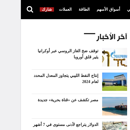
ي
أسواق الأسهم
الطاقة
العملات
شارك
آخر الأخبار
توقف ضخ الغاز الروسي عبر أوكرانيا
يثير قلق أوروبا
إنتاج النفط الليبي يتجاوز المعدل المحدد
لعام 2024
مصر تكشف عن «قناة بحرية» جديدة
الدولار يتراجع لأدنى مستوى في 7 أشهر