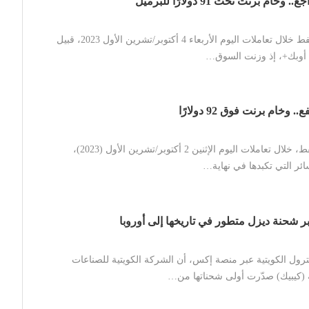
ام برنت تحت 91 دولارًا للبرميل
تراجعت أسعار النفط خلال تعاملات اليوم الأربعاء 4 أكتوبر/تشرين الأول 2023، قبيل
ء أوبك+، إذ وزنت السوق…
وخام برنت فوق 92 دولارًا
ارتفعت أسعار النفط، خلال تعاملات اليوم الإثنين 2 أكتوبر/تشرين الأول (2023)،
ر التي تكبدها في نهاية…
ر شحنة ديزل متطور في تاريخها إلى أوروبا
ول الكويتية عبر منصة إكس، أن الشركة الكويتية للصناعات
لة (كيبيك) صدّرت أولى شحناتها من…