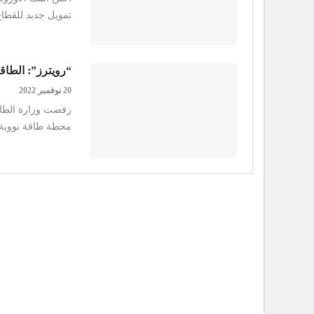
تمويل جديد للقط
“رويترز”: الطاق
20 نوفمبر 2022
رفضت وزارة الطاق
محطة طاقة نووية 