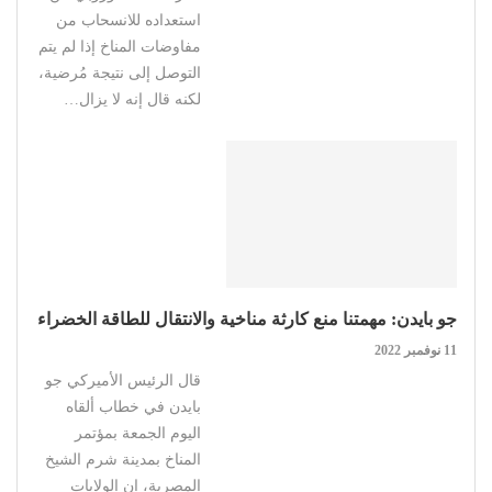
استعداده للانسحاب من
مفاوضات المناخ إذا لم يتم
التوصل إلى نتيجة مُرضية،
لكنه قال إنه لا يزال…
جو بايدن: مهمتنا منع كارثة مناخية والانتقال للطاقة الخضراء
11 نوفمبر 2022
قال الرئيس الأميركي جو
بايدن في خطاب ألقاه
اليوم الجمعة بمؤتمر
المناخ بمدينة ‏شرم الشيخ
المصرية، إن الولايات