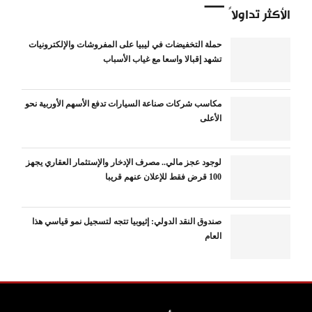
الأكثر تداولاً
حملة التخفيضات في ليبيا على المفروشات والإلكترونيات
تشهد إقبالا واسعا مع غياب الأسباب
مكاسب شركات صناعة السيارات تدفع الأسهم الأوربية نحو
الأعلى
لوجود عجز مالي.. مصرف الإدخار والإستثمار العقاري يجهز
100 قرض فقط للإعلان عنهم قريبا
صندوق النقد الدولي: إثيوبيا تتجه لتسجيل نمو قياسي هذا
العام