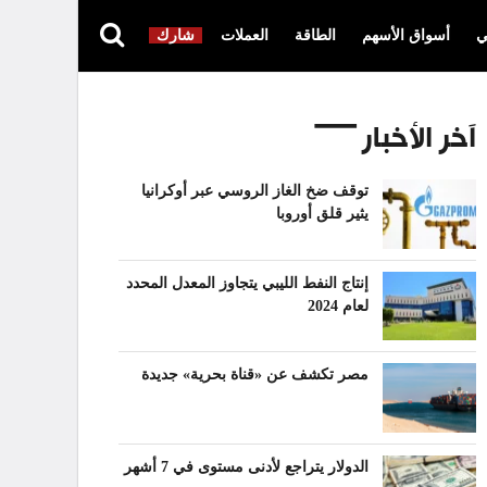
ي
أسواق الأسهم
الطاقة
العملات
شارك
آخر الأخبار
توقف ضخ الغاز الروسي عبر أوكرانيا
يثير قلق أوروبا
إنتاج النفط الليبي يتجاوز المعدل المحدد
لعام 2024
مصر تكشف عن «قناة بحرية» جديدة
الدولار يتراجع لأدنى مستوى في 7 أشهر