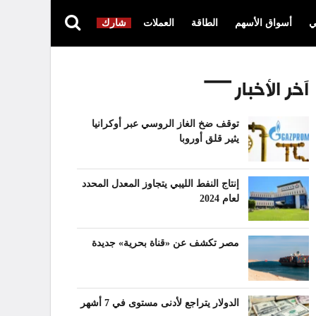
ي
أسواق الأسهم
الطاقة
العملات
شارك
آخر الأخبار
توقف ضخ الغاز الروسي عبر أوكرانيا
يثير قلق أوروبا
إنتاج النفط الليبي يتجاوز المعدل المحدد
لعام 2024
مصر تكشف عن «قناة بحرية» جديدة
الدولار يتراجع لأدنى مستوى في 7 أشهر