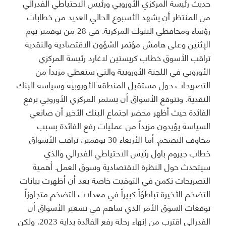
حديث رئيسة المركزي الأوروبي ورئيس الاحتياطي الفدرالي
من المنتظر أن يشهد الأسبوع الحالي العديد من خطابات
رؤساء ومحافظي البنوك المركزية. في 28 من نوفمبر يوم
الإثنين وعلى هامش مؤتمر الشؤون الاقتصادية والنقدية
تراقب الأسوق خطاب كريستين لاغارد رئيسة المركزي
الأوروبي في اللجنة الأوروبية والتي ستعطي مزيداً من
التصريحات حول مستقبل المنطقة الأوروبية وسياسة البنك
النقدية. وتتوقع الأسواق أن يستمر المركزي الأوروبي برفع
الفائدة حيث أظهر محضر اجتماع البنك الأخير أن صانعي
السياسة يؤيدون مزيداً من عمليات رفع الفائدة بسبب
مخاوف التضخم. أما الأربعاء 30 نوفمبر، تراقب الأسواق
خطاب جيروم باول رئيس الاحتياطي الفدرالي والذي
سيتحدث حول النظرة الاقتصادية وسوق العمل. أهمية
التصريحات تكمن في التوقيت خاصة بعد أن أظهرت بيانات
التضخم الأخيرة تباطؤاً كبيراً في معدلات التضخم متجاوزاً
توقعات السوق الأمر الذي ساهم في تسعير الأسواق أن
الفدرالي اقترب من إنهاء رحلة رفع الفائدة بداية 2023. ولكن