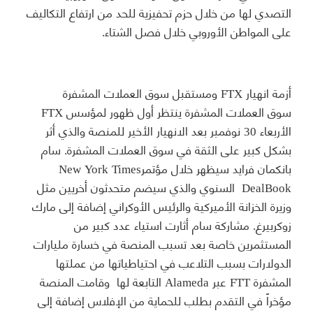
التصدي لها من خلال حزم تحفيزية للحد من ارتفاع التكاليف
على المواطن الأوروبي خلال فصل الشتاء.
أزمة انهيار FTX ومستقبل سوق العملات المشفرة
سوق العملات المشفرة ينتظر أول ظهور لمؤسس FTX
الأربعاء 30 نوفمبر بعد الانهيار الأخير للمنصة والذي أثر
بشكل كبير على الثقة في سوق العملات المشفرة. سام
بانكمان فرايد سيظهر خلال مؤتمرNew York Times
DealBook السنوي والذي سيضم متحدثون أخريين مثل
وزيرة الخزانة الأميركية والرئيس الأوكراني إضافة إلى مارك
زوكربيرغ. مشاركة سام أثارت استياء عدد كبير من
المستثمرين خاصة بعد تسبب المنصة في خسارة مليارات
الدولارات بسبب التلاعب في احتياطياتها من عملتها
المشفرة FTT عبر Alameda التابعة لها وقامت المنصة
مؤخراً في التقدم بطلب للحماية من الإفلاس إضافة إلى