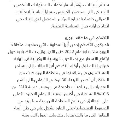
ستبقى بيانات مؤشر أسعار نفقات الاستهلاك الشخصي
الأميركي التي ستصدر الخميس معياراً أساسياً لاتجاهات
الفدرالي خاصة باعتباره المؤشر المفضل لدى البنك في
اتخاذ قراراته حول السياسة النقدية.
التضخم في منطقة اليورو
قد يكون التضخم إحدى أبرز المخاوف التي صاحبت منطقة
اليورو منذ بداية عام 2022 حتى الآن، وتزايدت الضبابية حول
ارتفاع الأسعار مع بدء الحرب الروسية الأوكرانية في نهاية
فبراير. لذلك تبقى أرقام التضخم أبرز البيانات التي يستمر
المستثمرون في مراقبتها في منطقة اليورو حيث من
المنتظر أن تصدر الأربعاء 30 نوفمبر الأرقام والتي تشير
التقديرات إلى تراجعات طفيفة في نوفمبر عند 10.4% من
10.6% المسجلة في أكتوبر. وتعتبر الأرقام الأخيرة الأعلى
على الإطلاق في تاريخ المنطقة الأوروبية مما يزيد من
الضغوط الاقتصادية على القارة بشكل عام في ظل أزمة
الطاقة التي ما زالت تحاول حكومات الدول الأوروبية