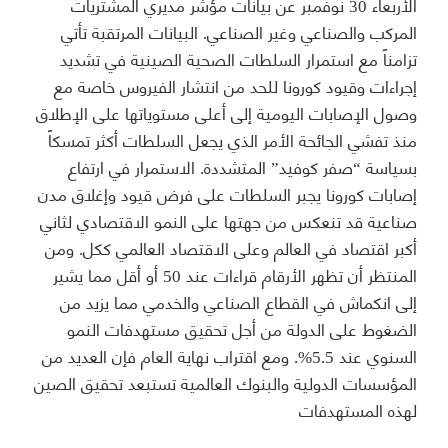
الأربعاء 30 نوفمبر عن بيانات مؤشر مديري المشتريات
المركب والصناعي وغير الصناعي. البيانات المرتقبة تأتي
تزامناً مع استمرار السلطات الصحية الصينية في تشديد
إجراءات وقيود كورونا للحد من انتشار الفيروس خاصة مع
وصول الإصابات اليومية إلى أعلى مستوياتها على الإطلاق
منذ تفشي الجائحة الأمر الذي يجعل السلطات أكثر تمسكاً
بسياسة “صفر كوفيد” المتشددة. الاستمرار في ارتفاع
إصابات كورونا يجبر السلطات على فرض قيود وإغلاق مدن
صناعية قد تنعكس من جهتها على النمو الاقتصادي لثاني
أكبر اقتصاد في العالم وعلى الاقتصاد العالمي ككل. ومن
المنتظر أن تظهر الأرقام قراءات عند 50 أو أقل مما يشير
إلى انكماش في القطاع الصناعي والخدمي مما يزيد من
الضغوط على الدولة من أجل تحقيق مستهدفات النمو
السنوي عند 5.5%. ومع اقتراب نهاية العام فإن العديد من
المؤسسات الدولية والبنوك العالمية تستبعد تحقيق الصين
لهذه المستهدفات