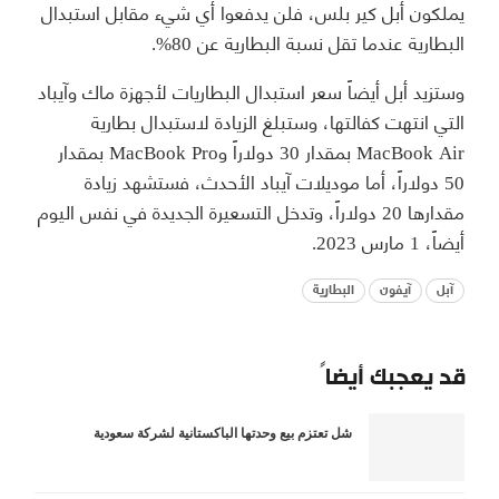
يملكون أبل كير بلس، فلن يدفعوا أي شيء مقابل استبدال
البطارية عندما تقل نسبة البطارية عن 80%.
وستزيد أبل أيضاً سعر استبدال البطاريات لأجهزة ماك وآيباد
التي انتهت كفالتها، وستبلغ الزيادة لاستبدال بطارية
MacBook Air بمقدار 30 دولاراً وMacBook Pro بمقدار
50 دولاراً، أما موديلات آيباد الأحدث، فستشهد زيادة
مقدارها 20 دولاراً، وتدخل التسعيرة الجديدة في نفس اليوم
أيضاً، 1 مارس 2023.
آبل
آيفون
البطارية
قد يعجبك أيضاً
شل تعتزم بيع وحدتها الباكستانية لشركة سعودية