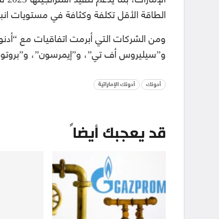
الطاقة الأقل تكلفة وكثافة في مستويات انبع
ومن الشركات التي أبرمت اتفاقيات مع “أد
و”سيليروس أف تي”، و”إيمرسون”، و”بروتون أ
أدونك
أدونك الإماراتية
قد يعجبك أيضاً