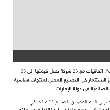
وقعت شركة بترول أبوظبي الوطنية “أدنوك”، اتفاقيات مع 25 شركة تصل قيمتها إلى 35
 مليار دولار) لتحفيز الاستثمار في التصنيع المحلي لمنتجات أساسية
 الصناعية في دولة الإمارات.
وقالت “أدنوك” في بيان، إن الاتفاقيات تهدف إلى قيام الموردين بتصنيع 21 منتجا في
ارات، بما يدعم تنفيذ استراتجيتها 2023 للنمو الذكي، وسعيها لترسيخ مكانتها ضمن منتجي