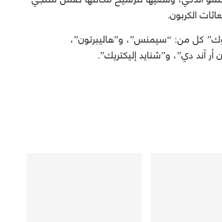
اثات الكربون.
نوك” كل من: “سيمنس”، و”هاليبرتون”،
ر آند دي”، و”شنايد إليكتريك”.