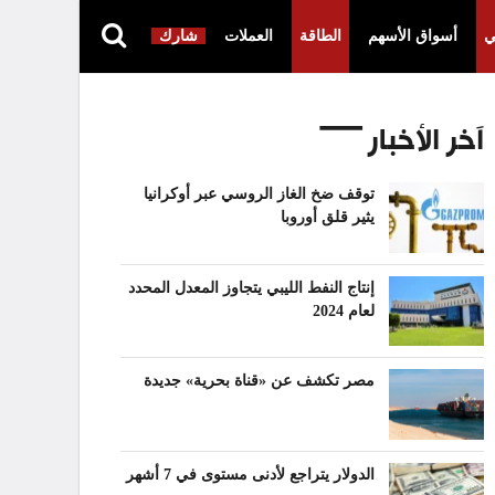
ي
أسواق الأسهم
الطاقة
العملات
شارك
آخر الأخبار
توقف ضخ الغاز الروسي عبر أوكرانيا
يثير قلق أوروبا
إنتاج النفط الليبي يتجاوز المعدل المحدد
لعام 2024
مصر تكشف عن «قناة بحرية» جديدة
الدولار يتراجع لأدنى مستوى في 7 أشهر