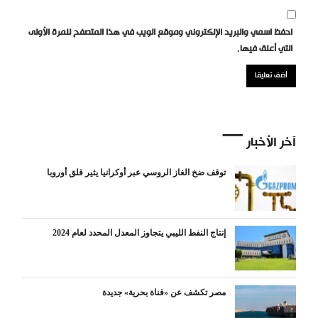
احفظ اسمي والبريد الإلكتروني وموقع الويب في هذا المتصفح للمرة الأولى
التي أعلق فيها.
آخر الأخبار
توقف ضخ الغاز الروسي عبر أوكرانيا يثير قلق أوروبا
إنتاج النفط الليبي يتجاوز المعدل المحدد لعام 2024
مصر تكشف عن «قناة بحرية» جديدة