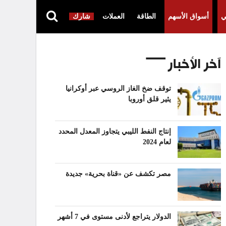
ي
أسواق الأسهم
الطاقة
العملات
شارك
آخر الأخبار
توقف ضخ الغاز الروسي عبر أوكرانيا
يثير قلق أوروبا
إنتاج النفط الليبي يتجاوز المعدل المحدد
لعام 2024
مصر تكشف عن «قناة بحرية» جديدة
الدولار يتراجع لأدنى مستوى في 7 أشهر