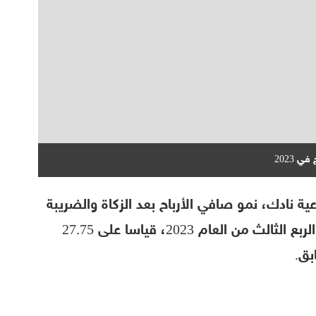
عية نادك، نمو صافي الأرباح بعد الزكاة والضريبة
بنسبة 171.24% إلى 75.27 مليون ريال في الربع الثالث من العام 2023، قياسا على 27.75
بق.