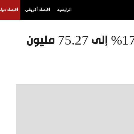
الرئيسية
اقتصاد أفريقي
اقتصاد دول
أرباح “نادك” تصعد 171% إلى 75.27 مليون