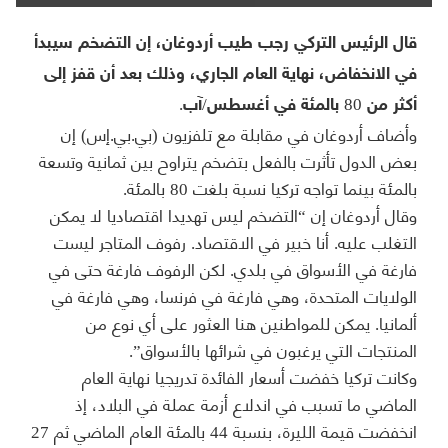
قال الرئيس التركي رجب طيب أردوغان، إن التضخم سيبدأ
في الانخفاض، نهاية العام الجاري، وذلك بعد أن قفز إلى
أكثر من 80 بالمئة في أغسطس/آب.
وأضاف أردوغان في مقابلة مع تلفزيون (بي.بي.إس) إن
بعض الدول تأثرت بالفعل بتضخم يتراوح بين ثمانية وتسعة
بالمئة بينما تواجه تركيا نسبة بلغت 80 بالمئة.
وقال أردوغان إن “التضخم ليس تهديدا اقتصاديا لا يمكن
التغلب عليه. أنا خبير في الاقتصاد. رفوف المتاجر ليست
فارغة في الأسواق في بلدي. لكن الرفوف فارغة حتى في
الولايات المتحدة، وهي فارغة في فرنسا، وهي فارغة في
ألمانيا. يمكن للمواطنين هنا العثور على أي نوع من
المنتجات التي يرغبون في شرائها بالأسواق”.
وكانت تركيا خفضت أسعار الفائدة تدريجيا نهاية العام
الماضي ما تسبب في اندلاع أزمة عملة في البلاد، إذ
انخفضت قيمة الليرة، بنسبة 44 بالمئة العام الماضي ثم 27