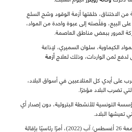
ة من الاختناق، خلقتها أزمة الوقود وشح السلع
لى البيع، وقلّصته إلى عبوة واحدة من المواد،
ركة المرور ببعض مناطق العاصمة.
واد الكيماوية، سلوان السميري، لإذاعة
 لدفع ثمن الواردات، وذلك لعلاج
أزمة
 على أيدي كل المتلاعبين في أسواق البلاد،
تي تضرب البلاد مؤخرًا.
مؤسسة التونسية للأنشطة البترولية، دون إصدار أي
ي تعيشها البلاد.
وتضمّن المرسوم الرسمي، الصادر بتاريخ الجمعة 26 أغسطس/ آب (2022)، أمرًا رئاسيًا بإقالة