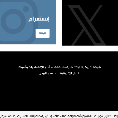
إنستغرام
تابعنا
شبكة أفريكونا الاقتصادية منصة تقدم أخبار الاقتصاديات وأسواق
المال الإفريقية على مدار اليوم.
جميع الحقوق محفوظة © 2026 شبكة أفريكونا
اط لتحسين تجربتك. سنفترض أنك موافق على ذلك ، ولكن يمكنك إلغاء الاشتراك إذا كنت ترغ