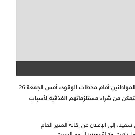
تفاقمت أزمة الوقود في تونس مع تكدس المواطنين أمام محطات الوقود، أمس الجمعة 26
 من عدم التمكن من شراء مستلزماتهم الغذائية لأسباب
عيد، إلى الإعلان عن إقالة المدير العام
ما ذكرت
وكالة رويترز
اليوم السبت.