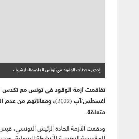
إحدى محطات الوقود في تونس العاصمة- أرشيف
أغسطس/آب (2022)، ومعاناتهم
متعلقة.
ودفعت الأزمة الحادة الرئيسَ التونسي، قيس س
للمؤسسة التونسية للأنشطة البترولية، حسب