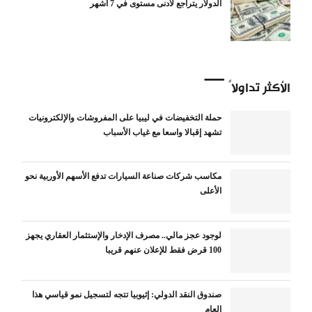
الدولار يتراجع لأدنى مستوى في 7 أشهر
الأكثر تداولاً
حملة التخفيضات في ليبيا على المفروشات والإلكترونيات
تشهد إقبالا واسعا مع غياب الأسباب
مكاسب شركات صناعة السيارات تدفع الأسهم الأوربية نحو
الأعلى
لوجود عجز مالي.. مصرف الإدخار والإستثمار العقاري يجهز
100 قرض فقط للإعلان عنهم قريبا
صندوق النقد الدولي: إثيوبيا تتجه لتسجيل نمو قياسي هذا
العام