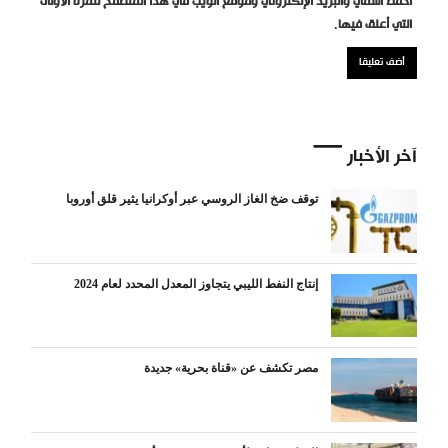
احفظ اسمي والبريد الإلكتروني وموقع الويب في هذا المتصفح للمرة الأولى
التي أعلق فيها.
آخر الأخبار
توقف ضخ الغاز الروسي عبر أوكرانيا يثير قلق أوروبا
إنتاج النفط الليبي يتجاوز المعدل المحدد لعام 2024
مصر تكشف عن «قناة بحرية» جديدة