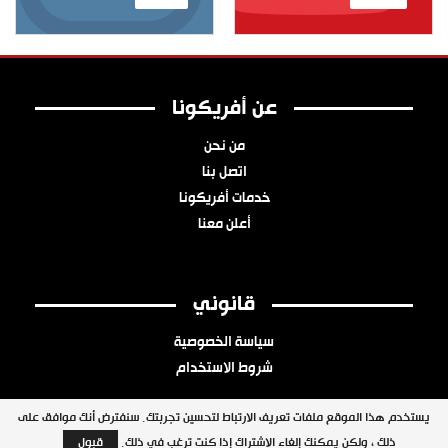
عن أفريكونا
من نحن
اتصل بنا
خدمات أفريكونا
أعلن معنا
قانوني
سياسة الخصوصية
شروط الاستخدام
يستخدم هذا الموقع ملفات تعريف الارتباط لتحسين تجربتك. سنفترض أنك موافق على
ذلك ، ولكن يمكنك إلغاء الاشتراك إذا كنت ترغب في ذلك.
قبول
جميع الحقوق محفوظة © 2026 شبكة أفريكونا