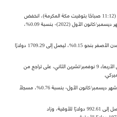
بحلول الساعة 08:12 صباحًا بتوقيت غرينتش (11:12 صباحًا بتوقيت مكة المكرمة)، انخفض
سعر العقود الآجلة لمعدن الذهب -تسليم شهر ديسمبر/كانون الأول (2022)- بنسبة 0.09%،
في المقابل، ارتفع سعر التسليم الفوري للمعدن الأصفر بنحو 0.15%، ليصل إلى 1709.29 دولارًا
وكانت أسعار الذهب قد أنهت تعاملاتها أمس الأربعاء 9 نوفمبر/تشرين الثاني، على تراجع من
يركي.
وانخفض سعر العقود الآجلة للفضة -تسليم شهر ديسمبر/كانون الأول- بنسبة 0.76%، مسجلًا
وارتفع سعر البلاتين الفوري بنحو 0.28%، ليصل إلى 992.61 دولارًا للأوقية، وزاد