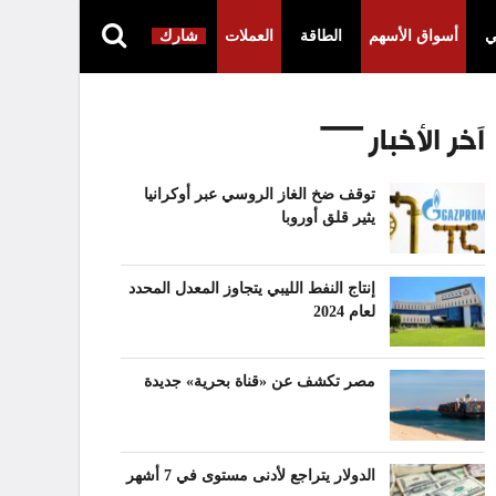
ي
أسواق الأسهم
الطاقة
العملات
شارك
آخر الأخبار
توقف ضخ الغاز الروسي عبر أوكرانيا
يثير قلق أوروبا
إنتاج النفط الليبي يتجاوز المعدل المحدد
لعام 2024
مصر تكشف عن «قناة بحرية» جديدة
الدولار يتراجع لأدنى مستوى في 7 أشهر