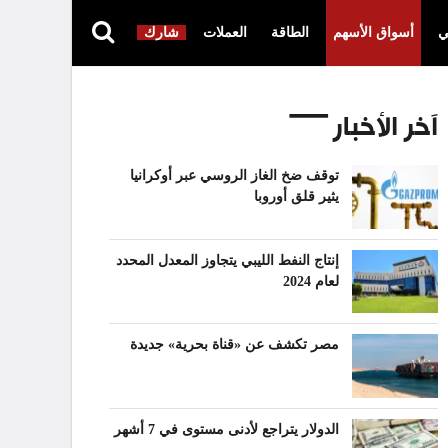
ي
أسواق الأسهم
الطاقة
العملات
شارك
آخر الأخبار
توقف ضخ الغاز الروسي عبر أوكرانيا
يثير قلق أوروبا
إنتاج النفط الليبي يتجاوز المعدل المحدد
لعام 2024
مصر تكشف عن «قناة بحرية» جديدة
الدولار يتراجع لأدنى مستوى في 7 أشهر