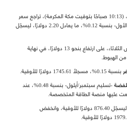
بحلول الساعة 07:13 صباحًا بتوقيت غرينتش، (10:13 صباحًا بتوقيت مكة المكرمة)، تراجع سعر
العقود الآجلة للذهب -تسليم ديسمبر/كانون الأول- بنسبة 0.12%، ما يعادل 2.20 دولارًا، ليسجّل
قد أنهت تعاملاتها، أمس الثلاثاء، على ارتفاع بنحو 13 دولارًا، في نهاية
ر
بنسبة 0.15%، مسجلًا 1745.61 دولارًا للأوقية.
لفضة
-تسليم سبتمبر/أيلول- بنسبة 0.48%، عند
الفوري بنحو 0.95%، ليسجّل 876.40 دولارًا للأوقية، وانخفض