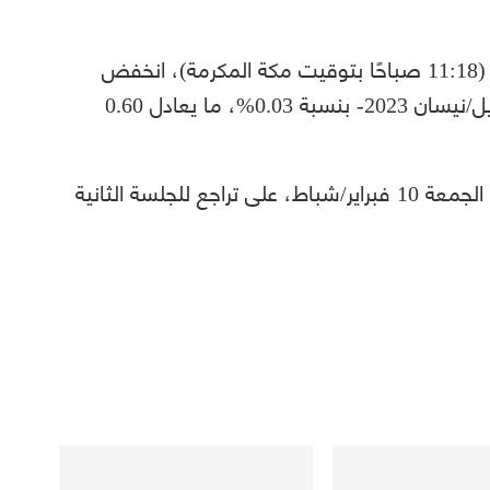
بحلول الساعة 08:18 صباحًا بتوقيت غرينتش (11:18 صباحًا بتوقيت مكة المكرمة)، انخفض
سعر العقود الآجلة لمعدن الذهب -تسليم أبريل/نيسان 2023- بنسبة 0.03%، ما يعادل 0.60
وكانت أسعار الذهب قد أنهت تعاملاتها، يوم الجمعة 10 فبراير/شباط، على تراجع للجلسة الثانية