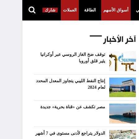
ي
أسواق الأسهم
الطاقة
العملات
شارك
آخر الأخبار
توقف ضخ الغاز الروسي عبر أوكرانيا
يثير قلق أوروبا
إنتاج النفط الليبي يتجاوز المعدل المحدد
لعام 2024
مصر تكشف عن «قناة بحرية» جديدة
الدولار يتراجع لأدنى مستوى في 7 أشهر