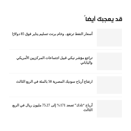
قد يعجبك أيضاً
أسعار النفط ترتفع.. وخام برنت تسليم يناير فوق 85 دولارًا
تراجع مؤشر نيكي قبيل اجتماعات المركزيين الأمريكي
والياباني
ارتفاع أرباح سوديك المصرية 50 بالمئة في الربع الثالث
أرباح “نادك” تصعد 171% إلى 75.27 مليون ريال في الربع
الثالث