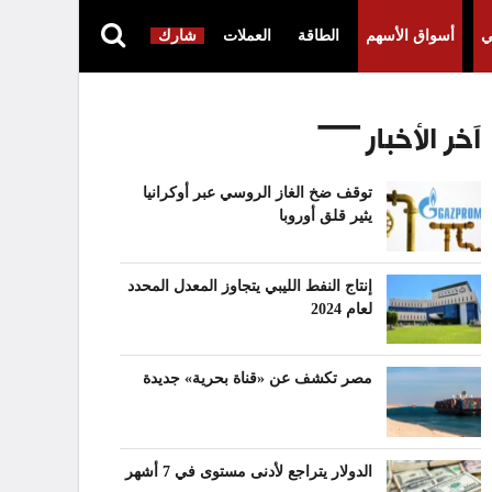
ي
أسواق الأسهم
الطاقة
العملات
شارك
آخر الأخبار
توقف ضخ الغاز الروسي عبر أوكرانيا
يثير قلق أوروبا
إنتاج النفط الليبي يتجاوز المعدل المحدد
لعام 2024
مصر تكشف عن «قناة بحرية» جديدة
الدولار يتراجع لأدنى مستوى في 7 أشهر