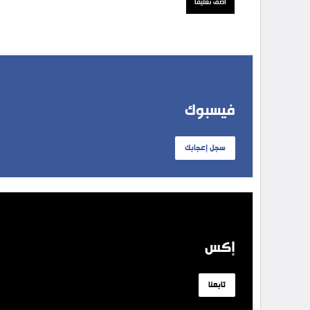
فيسبوك
سجل إعجابك
إكس
تابعنا