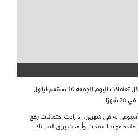
تراجعت أسعار الذهب بأكثر من 13 دولارًا خلال تعاملات اليوم الجمعة 16 سبتمبر/أيلول
أسبوعي له في شهرين، إذ زادت احتمالات رفع
لفائدة عوائد السندات وأبعدت بريق السبائك.