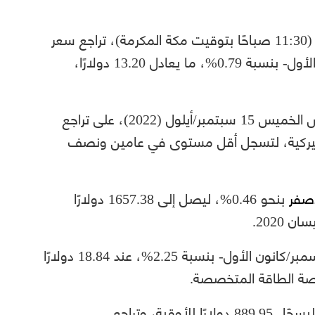
بحلول الساعة 08:30 صباحًا بتوقيت غرينتش (11:30 صباحًا بتوقيت مكة المكرمة)، تراجع سعر
العقود الآجلة للذهب -تسليم ديسمبر/كانون الأول- بنسبة 0.79%، ما يعادل 13.20 دولارًا،
قد أنهت تعاملاتها، أمس الخميس 15 سبتمبر/أيلول (2022)، على تراجع
دات الأميركية، لتسجل أقل مستوى في عامين ونصف
أصفر
بنحو 0.46%، ليصل إلى 1657.38 دولارًا
2020.
-تسليم ديسمبر/كانون الأول- بنسبة 2.25%، عند 18.84 دولارًا
منصة الطاقة المتخصصة.
الفوري بنحو 1.98%، ليسجّل 889.95 دولارًا للأوقية، وتراجع