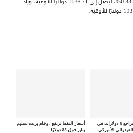
الفوري بنحو 0.33%، ليصل إلى 1038.71 دولارًا للأوقية، وزاد
أسعار الذهب تتراجع 6 دولارات في
أسعار النفط ترتفع.. وخام برنت تسليم
الفيدرالي الأميركي
يناير فوق 85 دولارًا