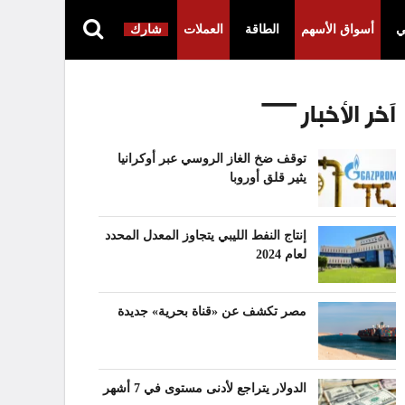
ي
أسواق الأسهم
الطاقة
العملات
شارك
آخر الأخبار
توقف ضخ الغاز الروسي عبر أوكرانيا
يثير قلق أوروبا
إنتاج النفط الليبي يتجاوز المعدل المحدد
لعام 2024
مصر تكشف عن «قناة بحرية» جديدة
الدولار يتراجع لأدنى مستوى في 7 أشهر