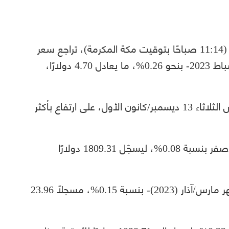
بحلول الساعة 08:14 صباحًا بتوقيت غرينتش (11:14 صباحًا بتوقيت مكة المكرمة)، تراجع سعر
العقود الآجلة لمعدن الذهب -تسليم فبراير/شباط 2023- بنحو 0.26%، ما يعادل 4.70 دولارًا،
وكانت أسعار الذهب قد أنهت تعاملاتها، أمس الثلاثاء 13 ديسمبر/كانون الأول، على ارتفاع بأكثر
كما انخفض سعر التسليم الفوري للمعدن الأصفر بنسبة 0.08%، ليسجّل 1809.31 دولارًا
وتراجع سعر العقود الآجلة للفضة -تسليم شهر مارس/آذار (2023)- بنسبة 0.15%، مسجلًا 23.96