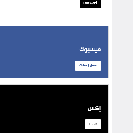
فيسبوك
سجل إعجابك
إكس
تابعنا