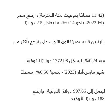
بحلول الساعة 08:42 صباحًا بتوقيت غرينتش (11:42 صباحًا بتوقيت مكة المكرمة)، ارتفع سعر
العقود الآجلة لمعدن الذهب -تسليم فبراير/شباط 2023- بنحو 0.14%، ما يعادل 2.5 دولارًا،
كانت أسعار الذهب قد أنهت تعاملاتها، أمس الإثنين 5 ديسمبر/كانون الأول، على تراجع بأكثر من
لأوقية.
كما ارتفع سعر العقود الآجلة للفضة -تسليم شهر مارس/آذار (2023)- بنسبة 0.66%، مسجلًا
وانخفض سعر البلاتين الفوري بنحو 0.48%، ليصل إلى 997.66 دولارًا للأوقية، وارتفع