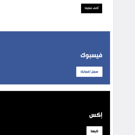
فيسبوك
سجل إعجابك
إكس
تابعنا