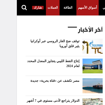
ي
أسواق الأسهم
الطاقة
العملات
شارك
آخر الأخبار
توقف ضخ الغاز الروسي عبر أوكرانيا
يثير قلق أوروبا
إنتاج النفط الليبي يتجاوز المعدل المحدد
لعام 2024
مصر تكشف عن «قناة بحرية» جديدة
الدولار يتراجع لأدنى مستوى في 7 أشهر