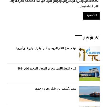
احفظ اسمي والبريد الإلكتروني وموقع الويب في هذا المتصفح للمرة الأولى
التي أعلق فيها.
آخر الأخبار
توقف ضخ الغاز الروسي عبر أوكرانيا يثير قلق أوروبا
إنتاج النفط الليبي يتجاوز المعدل المحدد لعام 2024
مصر تكشف عن «قناة بحرية» جديدة