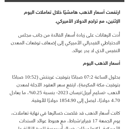
ارتفعت أسعار الذهب هامشيًا خلال تعاملات اليوم
الإثنين، مع تراجع الدولار الأميركي.
أدت الرهانات على زيادة أسعار الفائدة من جانب مجلس
الاحتياطي الفيدرالي الأميركي إلى إضعاف توقعات المعدن
النفيس الذي لا يدر عوائد.
أسعار الذهب اليوم
بحلول الساعة 07:2 صباحًا بتوقيت غرينتش (10:52 صباحًا
بتوقيت مكة المكرمة)، ارتفع سعر العقود الآجلة لمعدن
الذهب -تسليم أبريل/نيسان 2023- بنسبة 0.25%، ما يعادل
4.70 دولارًا، ليصل إلى 1854.90 دولارًا للأوقية.
كانت أسعار الذهب قد قلصت خسائرها في نهاية تعاملات،
يوم الجمعة 17 فبراير/شباط، مع هبوط عوائد السندات
الأميركية، لكنها سجّلت خسائر أسبوعية للمرة الثالثة على