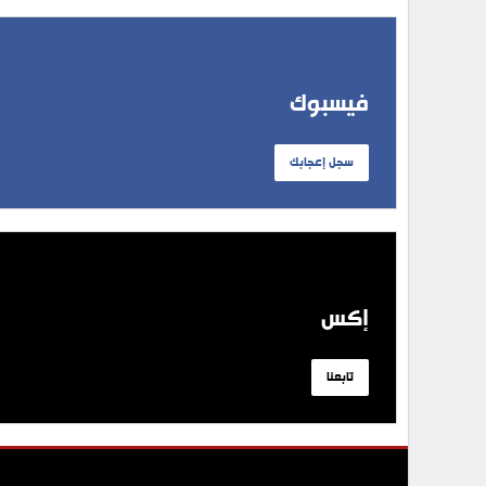
فيسبوك
سجل إعجابك
إكس
تابعنا