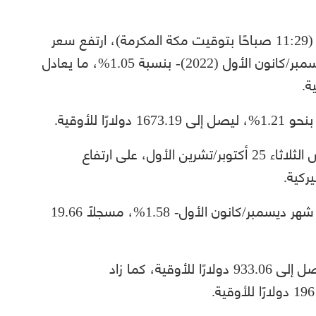
بحلول الساعة 08:29 صباحًا بتوقيت غرينتش (11:29 صباحًا بتوقيت مكة المكرمة)، ارتفع سعر
العقود الآجلة لمعدن الذهب -تسليم شهر ديسمبر/كانون الأول (2022)- بنسبة 1.05%، ما يعادل
 للأوقية.
وكانت أسعار الذهب قد أنهت تعاملاتها، أمس الثلاثاء 25 أكتوبر/تشرين الأول، على ارتفاع
ركية.
كما ارتفع سعر العقود الآجلة للفضة -تسليم شهر ديسمبر/كانون الأول- 1.58%، مسجلًا 19.66
وصعد سعر البلاتين الفوري بنحو 1.52%، ليصل إلى 933.06 دولارًا للأوقية، كما زاد