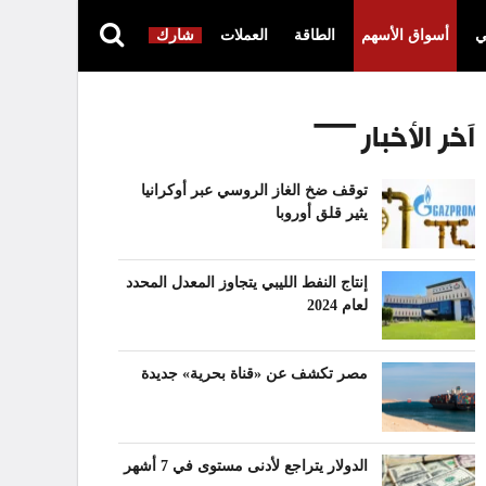
ي
أسواق الأسهم
الطاقة
العملات
شارك
آخر الأخبار
توقف ضخ الغاز الروسي عبر أوكرانيا
يثير قلق أوروبا
إنتاج النفط الليبي يتجاوز المعدل المحدد
لعام 2024
مصر تكشف عن «قناة بحرية» جديدة
الدولار يتراجع لأدنى مستوى في 7 أشهر