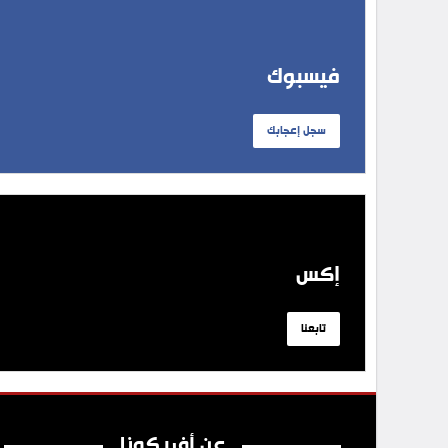
فيسبوك
سجل إعجابك
إكس
تابعنا
عن أفريكونا