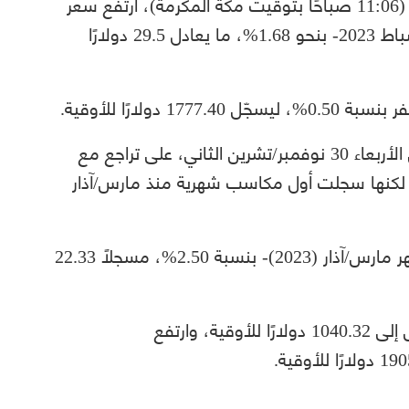
بحلول الساعة 08:06 صباحًا بتوقيت غرينتش (11:06 صباحًا بتوقيت مكة المكرمة)، ارتفع سعر
العقود الآجلة لمعدن الذهب -تسليم فبراير/شباط 2023- بنحو 1.68%، ما يعادل 29.5 دولارًا
ولارًا للأوقية.
كانت أسعار الذهب قد أنهت تعاملاتها، أمس الأربعاء 30 نوفمبر/تشرين الثاني، على تراجع مع
ر، لكنها سجلت أول مكاسب شهرية منذ مارس/آذار
وارتفع سعر العقود الآجلة للفضة -تسليم شهر مارس/آذار (2023)- بنسبة 2.50%، مسجلًا 22.33
وزاد سعر البلاتين الفوري بنحو 0.30%، ليصل إلى 1040.32 دولارًا للأوقية، وارتفع