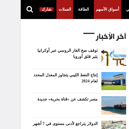
ي
أسواق الأسهم
الطاقة
العملات
شارك
آخر الأخبار
توقف ضخ الغاز الروسي عبر أوكرانيا
يثير قلق أوروبا
إنتاج النفط الليبي يتجاوز المعدل المحدد
لعام 2024
مصر تكشف عن «قناة بحرية» جديدة
الدولار يتراجع لأدنى مستوى في 7 أشهر