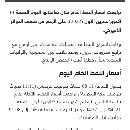
تراجعت أسعار النفط الخام خلال تعاملاتها اليوم الجمعة 14
أكتوبر/تشرين الأول (2022)، على الرغم من ضعف الدولار
الأميركي.
وكانت أسواق النفط قد استهلت التعاملات على ارتفاع مع
تراجع مخزونات الديزل، وسط خلاف بين السعودية والولايات
المتحدة بشأن خطط أوبك+ لخفض الإنتاج.
أسعار النفط الخام اليوم
بحلول الساعة 08:11 صباحًا بتوقيت غرينتش (11:11 صباحًا
بتوقيت مكة المكرمة)، تراجعت أسعار العقود الآجلة لخام
برنت القياسي -تسليم شهر ديسمبر/كانون الأول- بنسبة
0.21%، إلى 94.37 دولارًا للبرميل، بعدما هبطت إلى 91.08
دولارًا خلال التعاملات.
وانخفض سعر العقود الآجلة لخام غرب تكساس الأميركي