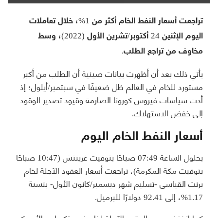
تراجعت أسعار النفط الخام أكثر من 1%، خلال تعاملات
اليوم الإثنين 24 أكتوبر/تشرين الأول (2022)، وسط
مخاوف من تراجع الطلب.
يأتي ذلك بعد أن أظهرت بيانات صينية أن الطلب من أكبر
مستورد للخام في العالم ظل ضعيفًا في سبتمبر/أيلول؛ إذ
أدت سياسات فيروس كورونا الصارمة وقيود تصدير الوقود
إلى خفض الاستهلاك.
أسعار النفط الخام اليوم
بحلول الساعة 07:49 صباحًا بتوقيت غرينتش (10:47 صباحًا
بتوقيت مكة المكرمة)، تراجعت أسعار العقود الآجلة لخام
برنت القياسي -تسليم شهر ديسمبر/كانون الأول- بنسبة
1.17%، إلى 92.41 دولارًا للبرميل.
كما انخفض سعر العقود الآجلة لخام غرب تكساس الأميركي