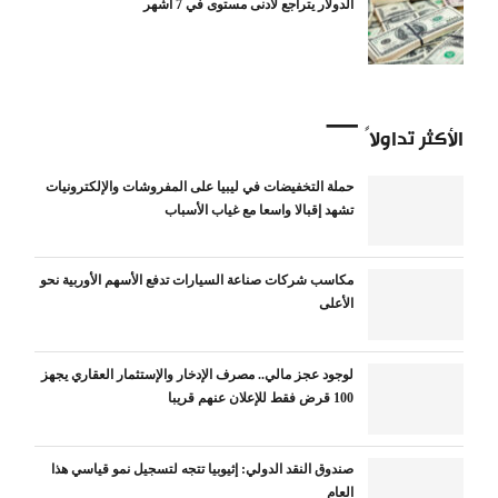
الدولار يتراجع لأدنى مستوى في 7 أشهر
الأكثر تداولاً
حملة التخفيضات في ليبيا على المفروشات والإلكترونيات
تشهد إقبالا واسعا مع غياب الأسباب
مكاسب شركات صناعة السيارات تدفع الأسهم الأوربية نحو
الأعلى
لوجود عجز مالي.. مصرف الإدخار والإستثمار العقاري يجهز
100 قرض فقط للإعلان عنهم قريبا
صندوق النقد الدولي: إثيوبيا تتجه لتسجيل نمو قياسي هذا
العام