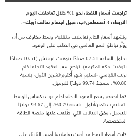
تراجعت أسعار النفط، نحو 1% خلال تعاملات اليوم
الأربعاء، 3 أغسطس/آب، قبيل اجتماع تحالف أوبك+.
وتشهد أسعار الخام تعاملات متقلبة، وسط مخاوف من أن
يؤثّر تباطؤ النمو العالمي في الطلب على الوقود.
بحلول الساعة 07:51 صباحًا بتوقيت غرينتش (10:51 صباحًا
بتوقيت مكة المكرمة)، تراجع سعر العقود الآجلة لخام
برنت القياسي -تسليم شهر أكتوبر/تشرين الأول- بنسبة
0.80%، مسجلًا 99.74 دولارًا للبرميل.
كما انخفض سعر العقود الآجلة لخام غرب تكساس الوسط
-تسليم سبتمبر/أيلول- بنسبة 0.79%، إلى 93.67 دولارًا
للبرميل، وفق البيانات التي اطّلعت عليها منصة الطاقة
المتخصصة.
كانت أسعار النفط قد أنهت تعاملاتها أمس الثلاثاء على