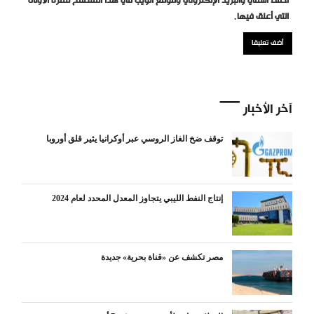
احفظ اسمي والبريد الإلكتروني وموقع الويب في هذا المتصفح للمرة الأولى
التي أعلق فيها.
آخر الأخبار
توقف ضخ الغاز الروسي عبر أوكرانيا يثير قلق أوروبا
إنتاج النفط الليبي يتجاوز المعدل المحدد لعام 2024
مصر تكشف عن «قناة بحرية» جديدة