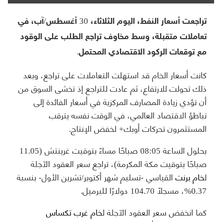
تراجعت أسعار النفط، اليوم الثلاثاء، 30 أغسطس/آب، في
تعاملات متقبلة، وسط مخاوف تراجع الطلب على الوقود
مع توقعات الركود الاقتصادي المحتمل.
كانت أسعار الخام قد استهلت التعاملات على تراجع، وبعد
ذلك تحولت للارتفاع، ثم عادت للتراجع إذ تخشى السوق من
أن تؤدي زيادة المصارف المركزية في أسعار الفائدة إلى
تباطؤ الاقتصاد العالمي، في الوقت نفسه يترقب
المستثمرون تحركات أوبك+ لخفض الإنتاج.
بحلول الساعة 08:05 صباحًا مساءً بتوقيت غرينتش (11.05
صباحًا بتوقيت مكة المكرمة)، تراجع سعر العقود الآجلة
ل
خام برنت
القياسي -تسليم شهر أكتوبر/تشرين الأول- بنسبة
0.37%، مسجلًا 104.70 دولارًا للبرميل.
كما انخفض سعر العقود الآجلة ل
خام غرب تكساس