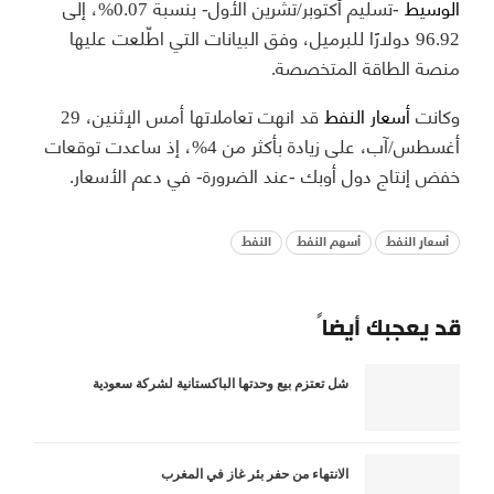
الوسيط
-تسليم أكتوبر/تشرين الأول- بنسبة 0.07%، إلى
96.92 دولارًا للبرميل، وفق البيانات التي اطّلعت عليها
منصة الطاقة المتخصصة.
وكانت
أسعار النفط
قد انهت تعاملاتها أمس الإثنين، 29
أغسطس/آب، على زيادة بأكثر من 4%، إذ ساعدت توقعات
خفض إنتاج دول أوبك -عند الضرورة- في دعم الأسعار.
أسعار النفط
أسهم النفط
النفط
قد يعجبك أيضاً
شل تعتزم بيع وحدتها الباكستانية لشركة سعودية
الانتهاء من حفر بئر غاز في المغرب