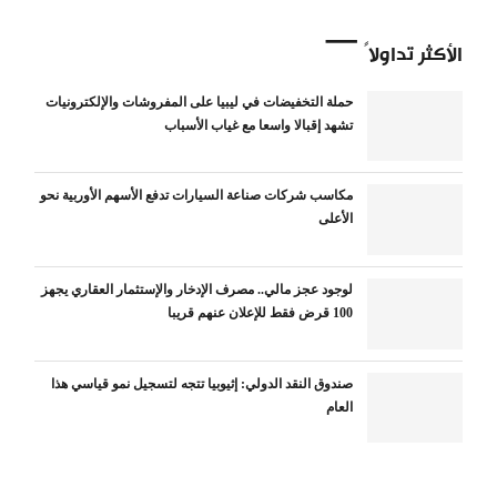
الأكثر تداولاً
حملة التخفيضات في ليبيا على المفروشات والإلكترونيات
تشهد إقبالا واسعا مع غياب الأسباب
مكاسب شركات صناعة السيارات تدفع الأسهم الأوربية نحو
الأعلى
لوجود عجز مالي.. مصرف الإدخار والإستثمار العقاري يجهز
100 قرض فقط للإعلان عنهم قريبا
صندوق النقد الدولي: إثيوبيا تتجه لتسجيل نمو قياسي هذا
العام