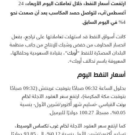
ارتفعت أسعار النفط، خلال تعاملات اليوم الأربعاء، 24
أغسطس/آب، لتواصل حصد المكاسب بعد أن صعدت نحو
4% في اليوم السابق.
كانت أسواق النفط قد استهلت تعاملاتها على تراجع، بفعل
انحسار المخاوف من خفض وشيك للإنتاج من جانب منظمة
البلدان المصدّرة للنفط “
أوبك
“، بقيادة السعودية وحلفائها،
المعروفة باسم تحالف أوبك+.
أسعار النفط اليوم
بحلول الساعة 06:32 صباحًا بتوقيت غرينتش (09:32 صباحًا
بتوقبت مكة المكرمة)، ارتفع سعر العقود الآجلة ل
خام
برنت
القياسي -تسليم شهر أكتوبر/تشرين الأول- بنسبة
0.05%، مسجلًا 100.27 دولارًا للبرميل.
كما ارتفع سعر العقود الآجلة ل
خام غرب تكساس الوسيط
،
تسليم أكتوبر/تشرين الأول بنسبة 0.12%، إلى 93.85 دولارًا