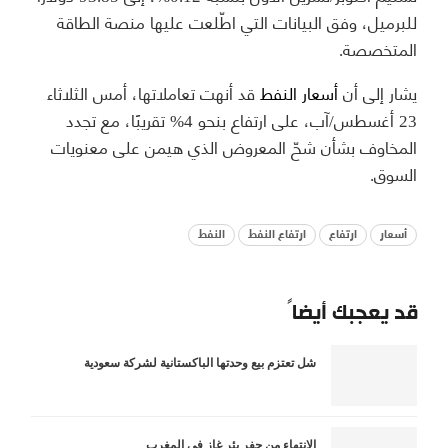
للبرميل، وفق البيانات التي اطّلعت عليها منصة الطاقة
المتخصصة.
يشار إلى أن
أسعار النفط
قد أنهت تعاملاتها، أمس الثلاثاء
23 أغسطس/آب، على ارتفاع بنحو 4% تقريبًا، مع تجدد
المخاوف بشأن شحّ المعروض الذي هيمن على معنويات
السوق.
أسعار
ارتفاع
ارتفاع النفط
النفط
قد يعجبك أيضاً
شل تعتزم بيع وحدتها الباكستانية لشركة سعودية
الانتهاء من حفر بئر غاز في المغرب