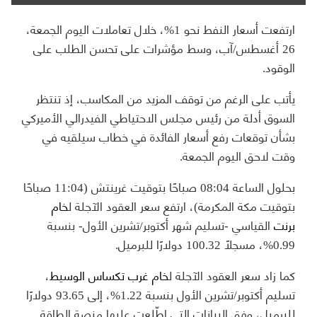
ارتفعت أسعار النفط نحو 1%، خلال تعاملات اليوم الجمعة،
26 أغسطس/آب، وسط مؤشرات على تحسن الطلب على
الوقود.
يأتب على الرغم من توقف المزيد من المكاسب، إذ تنتظر
السوق أدلة من رئيس مجلس الاحتياطي الفيدرالي الأميركي
بشأن توقعات رفع أسعار الفائدة في خطاب سيلقيه في
وقت لاحق اليوم الجمعة.
بحلول الساعة 08:04 صباحًا بتوقيت غرينتش (11:04 صباحًا
بتوقيت مكة المكرمة)، ارتفع سعر العقود الآجلة ل
خام
برنت
القياسي -تسليم شهر أكتوبر/تشرين الأول- بنسبة
0.99%، مسجلًا 100.32 دولارًا للبرميل.
كما زاد سعر العقود الآجلة ل
خام غرب تكساس الوسيط
،
تسليم أكتوبر/تشرين الأول بنسبة 1.22%، إلى 93.65 دولارًا
للبرميل، وفق البيانات التي اطّلعت عليها منصة الطاقة