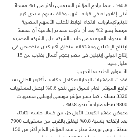
0.8% ، فيما تراجع المؤشر السبعيني بأكثر من 1% مسجلاً
أدنى إغلاق له في قرابة شهر، وخالف سهم سيدى كرير
للبتروكيماويات الاتجاه الهابط لأغلب الأسهم المصرية
مرتفعاً بنحو 2% بعد أن ذكرت مصادر إعلامية أن صفقة
الاستحواذ المرتقبة من جانب الشركة على الشركة المصرية
لإنتاج الإيثيلين ومشتقاته ستخلق أكبر كيان متخصص فى
إنتاج البولي إيثيلين فى مصر بحجم أعمال يقترب من 15
مليار جنيه.
الأسواق الخليجية الأخرى:
فقدت المؤشرات الإماراتية كامل مكاسب أكتوبر الحالي بعد
تراجع المؤشر العام لسوق دبي بنحو 0.6% ليصل لمستويات
3320 نقطة ، كما خسر مؤشر فوتسي أبوظبي مستويات
9800 نقطة متراجعاً بنحو 0.8% .
وعوض مؤشر الكويت الأول جزء من خسائر جلسة الثلاثاء
بعد ارتفاعه بنسبة 0.8% ليغلق بالقرب من مستويات 7900
نقطة ، وفي بورصة قطر .. فقد المؤشر العام أكثر من 150
نقطة ليفقد مستويات 12800 نقطة بضغط من سهم