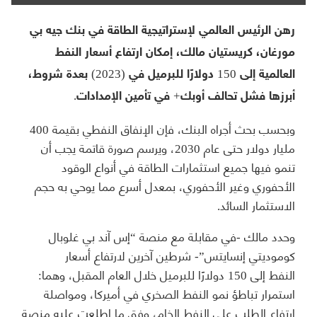
رهن الرئيس العالمي لإستراتيجية الطاقة في بنك جيه بي
مورغان، كريستيان مالك، إمكان ارتفاع أسعار النفط
العالمية إلى 150 دولارًا للبرميل في (2023) بعدة شروط،
أبرزها فشل تحالف أوبك+ في تأمين الإمدادات.
وبحسب بحث أجراه البنك، فإن الإنفاق النفطي بقيمة 400
مليار دولار حتى عام 2030، ويرسم صورة قاتمة يجب أن
تنمو فيها جميع استثمارات الطاقة في أنواع الوقود
الأحفوري وغير الأحفوري، بمعدل أسرع مما يوحي به حجم
الاستثمار السائد.
وحدد مالك -في مقابلة مع منصة “إس آند بي غلوبال
كوموديتي إنسايتس”- شرطين آخرين لارتفاع أسعار
النفط إلى 150 دولارًا للبرميل خلال العام المقبل، وهما:
استمرار تباطؤ نمو النفط الصخري في أميركا، ومواصلة
ارتفاع الطلب على النفط الخام، وفق ما اطلعت عليه منصة