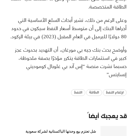
الطاقة المتخصصة.
وعلى الرغم من ذلك، تشير أبحاث السلع الأساسية التي
أجراها البنك إلى أن متوسط أسعار النفط سيكون في حدود
80 دولارًا للبرميل في العام المقبل (2023) في بيئة الركود.
وأوضح بحث بنك جيه بي مورغان، أن التهديد بحدوث عجز
كبير في استثمارات الطاقة يتكرر مؤخرًا بصفة ملحوظة،
حسبما نشرت منصة “إس آند بي غلوبال كوموديتي
إنسايتس”
ارتفاع النفط
الطاقة
النفط
قد يعجبك أيضاً
شل تعتزم بيع وحدتها الباكستانية لشركة سعودية