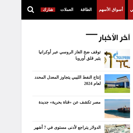
ي
أسواق الأسهم
الطاقة
العملات
شارك
آخر الأخبار
توقف ضخ الغاز الروسي عبر أوكرانيا
يثير قلق أوروبا
إنتاج النفط الليبي يتجاوز المعدل المحدد
لعام 2024
مصر تكشف عن «قناة بحرية» جديدة
الدولار يتراجع لأدنى مستوى في 7 أشهر