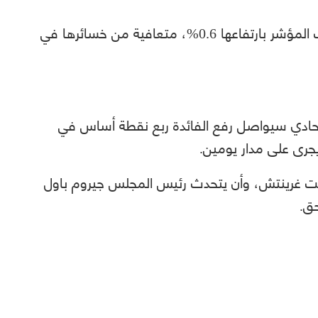
وتصدرت أسهم شركات النفط والغاز مكاسب المؤشر بارتفاعها 0.6%، متعافية من خسائرها في
يتوقع المستثمرون أن مجلس الاحتياطي الاتحادي سيواصل‭‭ ‬‬رفع الفائدة ربع نقطة أساس في
يجرى على مدار يومين.
 صدور البيان الساعة 18:00 بتوقيت غرينتش، وأن يتحدث رئيس المجلس جيروم باول
ق.