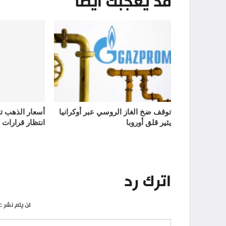
قد يعجبك أيضاً
توقف ضخ الغاز الروسي عبر أوكرانيا
يثير قلق أوروبا
انتظار قرارات 
اترك رد
لن يتم نشر ع