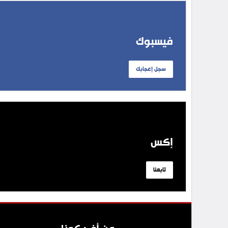
فيسبوك
سجل إعجابك
إكس
تابعنا