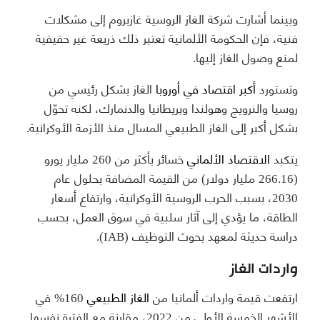
وبينما أشارت شركة الغاز الروسية غازبروم إلى مشكلات
فنية، فإن الحكومة الألمانية تعتبر ذلك ذريعة غير حقيقية
لمنع وصول الغاز إليها.
وتستورد
أكبر اقتصاد في أوروبا
الغاز بشكل رئيسي من
روسيا والنرويج وهولندا وبريطانيا والدنمارك، لكنه تحوّل
بشكل أكبر إلى الغاز الطبيعي المسال منذ الأزمة الأوكرانية.
يتكبد
الاقتصاد الألماني
خسائر بأكثر من 260 مليار يورو
(266.16 مليار دولار) من القيمة المضافة بحلول عام
2030، بسبب الحرب الروسية الأوكرانية، وارتفاع أسعار
الطاقة، ما يؤدي إلى آثار سلبية في سوق العمل، بحسب
دراسة حديثة لمعهد بحوث التوظيف (IAB).
واردات الغاز
ارتفعت قيمة واردات ألمانيا من
الغاز الطبيعي
160% في
الأشهر الخمسة الأولى من 2022، مقارنة مع الفترة نفسها