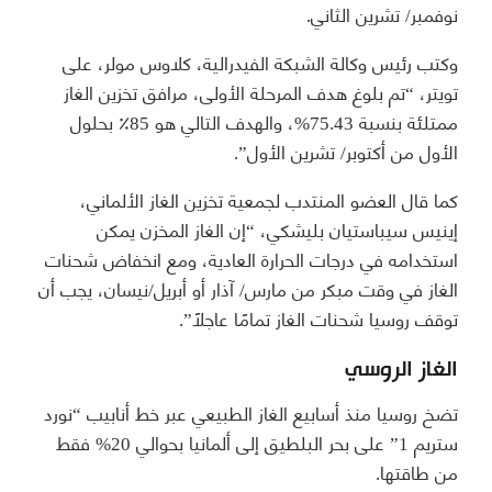
نوفمبر/ تشرين الثاني.
وكتب رئيس وكالة الشبكة الفيدرالية، كلاوس مولر، على
تويتر، “تم بلوغ هدف المرحلة الأولى، مرافق تخزين الغاز
ممتلئة بنسبة 75.43%، والهدف التالي هو 85٪ بحلول
الأول من أكتوبر/ تشرين الأول”.
كما قال العضو المنتدب لجمعية تخزين الغاز الألماني،
إينيس سيباستيان بليشكي، “إن الغاز المخزن يمكن
استخدامه في درجات الحرارة العادية، ومع انخفاض شحنات
الغاز في وقت مبكر من مارس/ آذار أو أبريل/نيسان، يجب أن
توقف روسيا شحنات الغاز تمامًا عاجلاً”.
الغاز الروسي
تضخ روسيا منذ أسابيع الغاز الطبيعي عبر خط أنابيب “نورد
ستريم 1” على بحر البلطيق إلى ألمانيا بحوالي 20% فقط
من طاقتها.