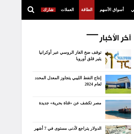
ي
أسواق الأسهم
الطاقة
العملات
شارك
آخر الأخبار
توقف ضخ الغاز الروسي عبر أوكرانيا
يثير قلق أوروبا
إنتاج النفط الليبي يتجاوز المعدل المحدد
لعام 2024
مصر تكشف عن «قناة بحرية» جديدة
الدولار يتراجع لأدنى مستوى في 7 أشهر