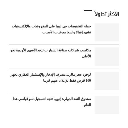
الأكثر تداولاً
حملة التخفيضات في ليبيا على المفروشات والإلكترونيات
تشهد إقبالا واسعا مع غياب الأسباب
مكاسب شركات صناعة السيارات تدفع الأسهم الأوربية نحو
الأعلى
لوجود عجز مالي.. مصرف الإدخار والإستثمار العقاري يجهز
100 قرض فقط للإعلان عنهم قريبا
صندوق النقد الدولي: إثيوبيا تتجه لتسجيل نمو قياسي هذا
العام