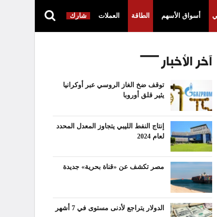
ي
أسواق الأسهم
الطاقة
العملات
شارك
آخر الأخبار
توقف ضخ الغاز الروسي عبر أوكرانيا
يثير قلق أوروبا
إنتاج النفط الليبي يتجاوز المعدل المحدد
لعام 2024
مصر تكشف عن «قناة بحرية» جديدة
الدولار يتراجع لأدنى مستوى في 7 أشهر