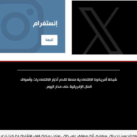
إنستغرام
تابعنا
شبكة أفريكونا الاقتصادية منصة تقدم أخبار الاقتصاديات وأسواق
المال الإفريقية على مدار اليوم.
جميع الحقوق محفوظة © 2026 شبكة أفريكونا
اط لتحسين تجربتك. سنفترض أنك موافق على ذلك ، ولكن يمكنك إلغاء الاشتراك إذا كنت ترغ