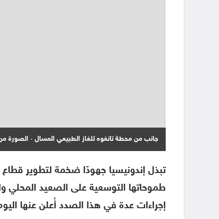
جانب من محطة تانغوه للغاز الطبيعي المسال - الصورة من (he Jakarta Post
تبذل إندونيسيا جهودًا ضخمة لتطوير قطاع ال
طموحاتها التوسعية على الصعيد المحلي وا
إجراءات عدة في هذا الصدد أُعلن عنها اليوم الجمعة 23 ديسمبر/