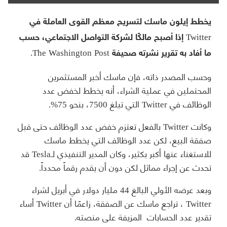
يخطط إيلون ماسك لتسريح معظم القوى العاملة في
Twitter إذا أصبح مالكًا لشركة التواصل الاجتماعي، حسب
ما أفاد به تقرير نشرته صحيفة The Washington Post.
وحسب المصدر ذاته، فإن ماسك أخبر المستثمرين
المحتملين في عملية الشراء، أنه يخطط لخفض عدد
الوظائف في Twitter التي تبلغ 7500، بنحو 75%.
وكانت Twitter بالفعل تعتزم خفض عدد الوظائف حتى قبل
صفقة البيع، لكن عدد الوظائف التي يخطط ماسك
للاستغناء عنها أكبر بكثير، وكان المدير التنفيذي لـTesla قد
تحدث عن إجراء مماثل لكن دون أن يقدم رقماً محدداً.
وبعد عرضه الأولي البالغ 44 مليار دولار في أبريل لشراء
Twitter ، تراجع ماسك عن الصفقة، زاعمًا أن Twitter أساء
تقدير عدد الحسابات المزيفة على منصته.