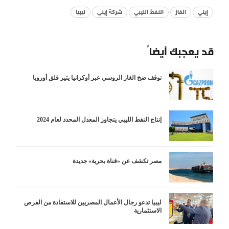
إيني
الغاز
النفط الليبي
شركة إيني
ليبيا
قد يعجبك أيضاً
توقف ضخ الغاز الروسي عبر أوكرانيا يثير قلق أوروبا
إنتاج النفط الليبي يتجاوز المعدل المحدد لعام 2024
مصر تكشف عن «قناة بحرية» جديدة
ليبيا تدعو رجال الأعمال المصريين للاستفادة من الفرص
الاستثمارية