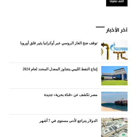
آخر الأخبار
توقف ضخ الغاز الروسي عبر أوكرانيا يثير قلق أوروبا
إنتاج النفط الليبي يتجاوز المعدل المحدد لعام 2024
مصر تكشف عن «قناة بحرية» جديدة
الدولار يتراجع لأدنى مستوى في 7 أشهر