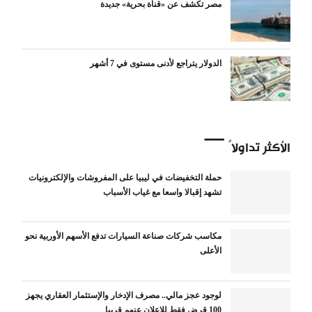
مصر تكشف عن «قناة بحرية» جديدة
الدولار يتراجع لأدنى مستوى في 7 أشهر
الأكثر تداولاً
حملة التخفيضات في ليبيا على المفروشات والإلكترونيات
تشهد إقبالا واسعا مع غياب الأسباب
مكاسب شركات صناعة السيارات تدفع الأسهم الأوربية نحو
الأعلى
لوجود عجز مالي.. مصرف الإدخار والإستثمار العقاري يجهز
100 قرض فقط للإعلان عنهم قريبا