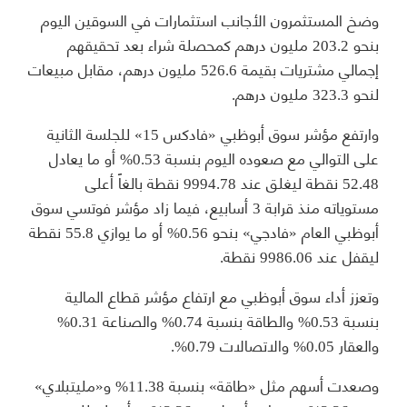
وضخ المستثمرون الأجانب استثمارات في السوقين اليوم
بنحو 203.2 مليون درهم كمحصلة شراء بعد تحقيقهم
إجمالي مشتريات بقيمة 526.6 مليون درهم، مقابل مبيعات
لنحو 323.3 مليون درهم.
وارتفع مؤشر سوق أبوظبي «فادكس 15» للجلسة الثانية
على التوالي مع صعوده اليوم بنسبة 0.53% أو ما يعادل
52.48 نقطة ليغلق عند 9994.78 نقطة بالغاً أعلى
مستوياته منذ قرابة 3 أسابيع، فيما زاد مؤشر فوتسي سوق
أبوظبي العام «فادجي» بنحو 0.56% أو ما يوازي 55.8 نقطة
ليقفل عند 9986.06 نقطة.
وتعزز أداء سوق أبوظبي مع ارتفاع مؤشر قطاع المالية
بنسبة 0.53% والطاقة بنسبة 0.74% والصناعة 0.31%
والعقار 0.05% والاتصالات 0.79%.
وصعدت أسهم مثل «طاقة» بنسبة 11.38% و«مليتبلاي»