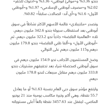
بنحو 3.36% و«موانئ أبوظبي» 3.36% و«أدنوك للحفر»
2.02% و«مصرف أبوظبي الإسلامي» 1.97% و«أبوظبي
الأول» 1.6% و«أي آند- اتصالات سابقاً» 0.82%.
وتصدر «ملتيبلاي» قائمة الأسهم الأكثر نشاطاً في سوق
أبوظبي بعد استقطاب سيولة بنحو 342.6 مليون درهم،
تلاه «العالمية القابضة» جاذباً نحو 323.2 مليون درهم، ثم
«أبوظبي الأول» و«ألفا ظبي القابضة» بنحو 179.8 مليون
درهم و115 مليون درهم على التوالي.
وضخ المستثمرون الأجانب نحو 154.9 مليون درهم في
سوق أبوظبي كمحصلة شراء بعد تحقيقهم مشتريات بنحو
333.8 مليون درهم مقابل مبيعات لنحو 178.8 مليون
درهم.
وارتفع مؤشر سوق دبي العام بنسبة 1.63% أو ما يعادل
55.7 نقطة، وهي أكبر وتيرة مكاسب يومية منذ 21 يونيو
الماضي، ليقفل عند 3457.63 نقطة بالغاً أعلى مستوياته