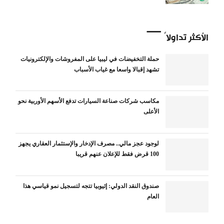
الأكثر تداولاً
حملة التخفيضات في ليبيا على المفروشات والإلكترونيات
تشهد إقبالا واسعا مع غياب الأسباب
مكاسب شركات صناعة السيارات تدفع الأسهم الأوربية نحو
الأعلى
لوجود عجز مالي.. مصرف الإدخار والإستثمار العقاري يجهز
100 قرض فقط للإعلان عنهم قريبا
صندوق النقد الدولي: إثيوبيا تتجه لتسجيل نمو قياسي هذا
العام