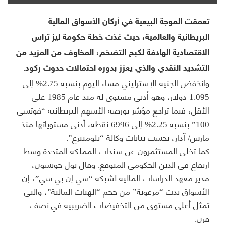
تعمقت الموجة البيعية في أركان الأسواق المالية
البريطانية والعالمية، حيث غذت خطة حكومة ليز تراس
الاقتصادية الهادفة لكبح التضخم، المخاوف من المزيد من
التشديد النقدي والذي يعزز بدوره احتمالات حدوث ركود.
وانخفض الجنيه الإسترليني مساء اليوم بنسبة 2.75% إلى
1.095 دولار، وهو أدنى مستوى له منذ عام 1985 على
الأقل، فيما تراجع مؤشر بورصة الأسهم البريطانية “فوتسي
100” بنسبة 2.25% إلى 6996 نقطة، أدنى مستوياتها منذ
مارس/ آذار، بحسب بيانات وكالة “بلومبيرغ”.
كما تخلى المستثمرون عن سندات المملكة المتحدة وسط
ارتفاع في الدين الحكومي المتوقع. وقال بول جونسون،
مدير معهد الدراسات المالية لشبكة “سي إن بي سي”، إن
الأسواق بدت “مرعوبة” من حجم “الهبات المالية”، والتي
تمثل أعلى مستوى من التخفيضات الضريبية في نصف
قرن.