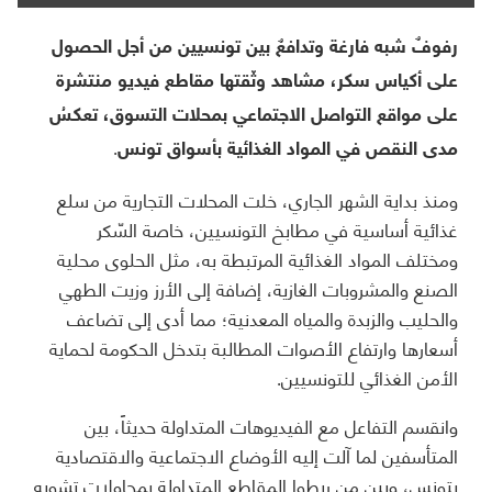
رفوفٌ شبه فارغة وتدافعٌ بين تونسيين من أجل الحصول
على أكياس سكر، مشاهد وثّقتها مقاطع فيديو منتشرة
على مواقع التواصل الاجتماعي بمحلات التسوق، تعكسُ
مدى النقص في المواد الغذائية بأسواق تونس.
ومنذ بداية الشهر الجاري، خلت المحلات التجارية من سلع
غذائية أساسية في مطابخ التونسيين، خاصة السّكر
ومختلف المواد الغذائية المرتبطة به، مثل الحلوى محلية
الصنع والمشروبات الغازية، إضافة إلى الأرز وزيت الطهي
والحليب والزبدة والمياه المعدنية؛ مما أدى إلى تضاعف
أسعارها وارتفاع الأصوات المطالبة بتدخل الحكومة لحماية
الأمن الغذائي للتونسيين.
وانقسم التفاعل مع الفيديوهات المتداولة حديثاً، بين
المتأسفين لما آلت إليه الأوضاع الاجتماعية والاقتصادية
بتونس، وبين من ربطوا المقاطع المتداولة بمحاولات تشويه