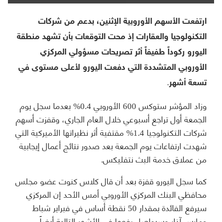
ارتفعت الأسهم الأوروبية الإثنين، بدعم من شركات
التكنولوجيا والعقارات إذ محت التوقعات بأن تشهد منطقة
اليورو ركوداً طفيفاً أثر تصريحات مسؤولي المركزي
الأوروبي المتشددة التي دفعت اليورو لأعلى مستوى في
تسعة أشهر.
وزاد المؤشر ستوكس 600 الأوروبي 0.4% بعدما سجل يوم
الجمعة أول تراجع أسبوعي خلال العام الجاري، وقفزت أسهم
شركات التكنولوجيا 1.4% مقتفية أثر نظيراتها الأميركية التي
شهدت ارتفاعات يوم الجمعة بعد صدور نتائج أعمال إيجابية
من عملاق خدمة البث نتفليكس.
كما سجل اليورو قفزة بعد أن قال كلاس كنوت عضو مجلس
محافظي البنك المركزي الأوروبي أمس الأحد إن المركزي
سيرفع الفائدة بمقدار 50 نقطة أساس في فبراير شباط
ومارس آذار وسيواصل رفعها في الأشهر التالية أيضاً.