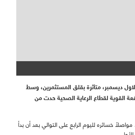
 الأوروبية الأربعاء 7 كانون الاول ديسمبر، متأثرة بقلق المستثمرين، وسط
عة القوية لقطاع الرعاية الصحية حدت من
المؤشر ستوكس 600 الأوروبي 0.2%، مواصلاً خسائره لليوم الرابع على التوالي بعد أن بدأ
لأول.