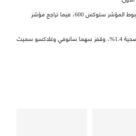
وتراجع مؤشر شركات التعدين 1.4% ليقود هبوط المؤشر ستوكس 600، فيما تراجع مؤشر
وعلى الجانب الإيجابي، ارتفع مؤشر الرعاية الصحية 1.4%، وقفز سهما سانوفي وغلاكسو سميث