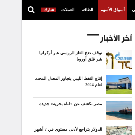
ي
أسواق الأسهم
الطاقة
العملات
شارك
آخر الأخبار
توقف ضخ الغاز الروسي عبر أوكرانيا
يثير قلق أوروبا
إنتاج النفط الليبي يتجاوز المعدل المحدد
لعام 2024
مصر تكشف عن «قناة بحرية» جديدة
الدولار يتراجع لأدنى مستوى في 7 أشهر